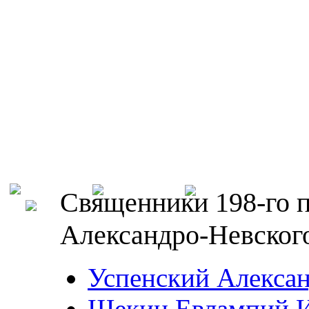
Священники 198-го п
Александро-Невского
Успенский Алекса
Щекин Евлампий 