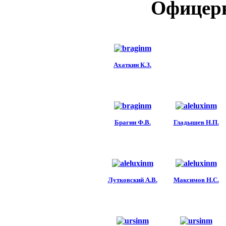
Офицер
Ахаткин К.З.
Брагин Ф.В.
Гладышев Н.П.
Лутковский А.В.
Максимов Н.С.