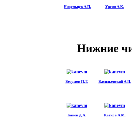
Никульцев А.П.
Урсин А.К.
Нижние ч
Безумов П.Т.
Васильевский А.П.
Канев Д.А.
Катков А.М.