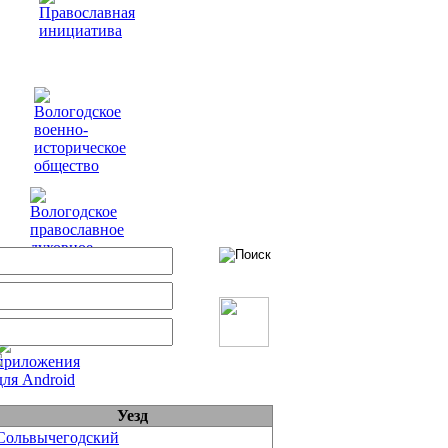
Уезд
Сольвычегодский