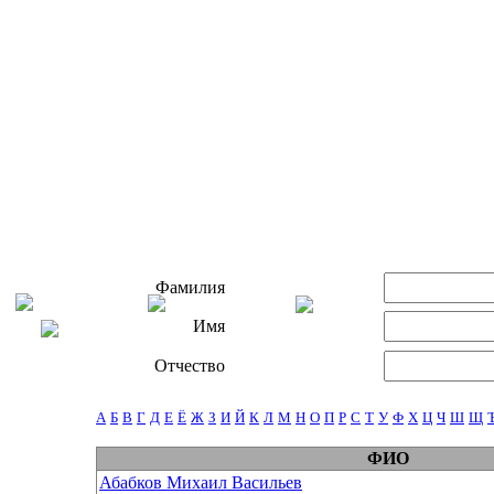
Фамилия
Имя
Отчество
А
Б
В
Г
Д
Е
Ё
Ж
З
И
Й
К
Л
М
Н
О
П
Р
С
Т
У
Ф
Х
Ц
Ч
Ш
Щ
ФИО
Абабков Михаил Васильев