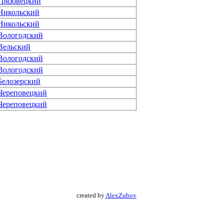
Грязовецкий
Никольский
Никольский
Вологодский
Вельский
Вологодский
Вологодский
Белозерский
Череповецкий
Череповецкий
created by
AlexZubov