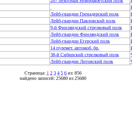
207 пехотный Новобаязетский полк
Лейб-гвардии Гренадерский полк
Лейб-гвардии Павловский полк
9-й Финляндский стрелковый полк
Лейб-гвардии Финляндский полк
Лейб-гвардии Егерский полк
14 пулемет. автомоб. бр.
38-й Сибирский стрелковый полк
Лейб-гвардии Литовский полк
Страница:
1
2
3
4
5
6
из: 856
найдено записей: 25680 из 25680