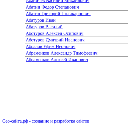
Абаничев Василий Михайлович
Абатин Федор Степанович
Абатин Григорий Поликарпович
Абатуров Иван
Абатуров Василий
Аботуров Алексей Осипович
Аботуров Дмитрий Иванович
Абралов Ефим Неонович
Абраменков Александр Тимофеевич
Абраменков Алексей Иванович
Сео-сайта.рф - создание и разработка сайтов