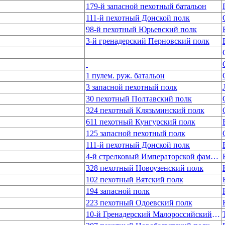
179-й запасной пехотный батальон
111-й пехотный Донской полк
98-й пехотный Юрьевский полк
3-й гренадерский Перновский полк
1 пулем. руж. батальон
3 запасной пехотный полк
30 пехотный Полтавский полк
324 пехотный Клязьминский полк
611 пехотный Кунгурский полк
125 запасной пехотный полк
111-й пехотный Донской полк
4-й стрелковый Императорской фамилии лейб-гвардии полк
328 пехотный Новоузенский полк
102 пехотный Вятский полк
194 запасной полк
223 пехотный Одоевский полк
10-й Гренадерский Малороссийский генерал-фельдмаршала графа Румянцева-Задунайского полк