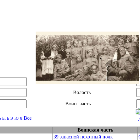
Уезд
Волость
Воин. часть
Все
Ъ
Ы
Ь
Э
Ю
Я
Воинская часть
39 запасной пехотный полк