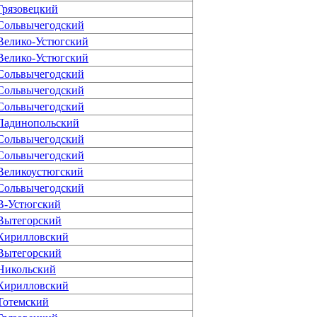
Грязовецкий
Сольвычегодский
Велико-Устюгский
Велико-Устюгский
Сольвычегодский
Сольвычегодский
Сольвычегодский
Ладинопольский
Сольвычегодский
Сольвычегодский
Великоустюгский
Сольвычегодский
В-Устюгский
Вытегорский
Кирилловский
Вытегорский
Никольский
Кирилловский
Тотемский