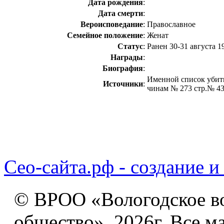
Дата рождения
:
Дата смерти
:
Вероисповедание
:
Православное
Семейное положение
:
Женат
Статус
:
Ранен 30-31 августа 1
Награды
:
Биография
:
Именной список убит
Источники
:
чинам № 273 стр.№ 4
Сео-сайта.рф - создание и
© ВРОО «Вологодское в
общество», 2026г. Все м