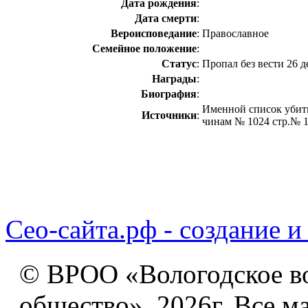
Дата рождения
:
Дата смерти
:
Вероисповедание
:
Православное
Семейное положение
:
Статус
:
Пропал без вести 26 д
Награды
:
Биография
:
Именной список убит
Источники
:
чинам № 1024 стр.№ 
Сео-сайта.рф - создание и
© ВРОО «Вологодское в
общество», 2026г. Все м