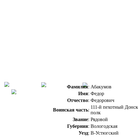
Фамилия
:
Абакумов
Имя
:
Федор
Отчество
:
Федорович
111-й пехотный Донс
Воинская часть
:
полк
Звание
:
Рядовой
Губерния
:
Вологодская
Уезд
:
В-Устюгский