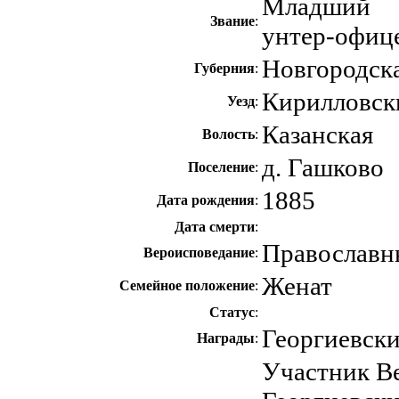
Младший
Звание
:
унтер-офиц
Новгородск
Губерния
:
Кирилловск
Уезд
:
Казанская
Волость
:
д. Гашково
Поселение
:
1885
Дата рождения
:
Дата смерти
:
Православн
Вероисповедание
:
Женат
Семейное положение
:
Статус
:
Георгиевски
Награды
:
Участник В