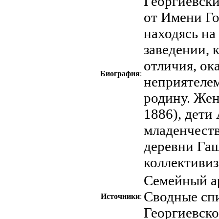
Георгиевски
от Имени Го
находясь на
заведении, 
отличия, ок
Биография
:
неприятелем
родину. Жен
1886), дети
младенчеств
деревни Гаш
коллективиз
Семейный ар
Сводные сп
Источники
:
Георгиевско