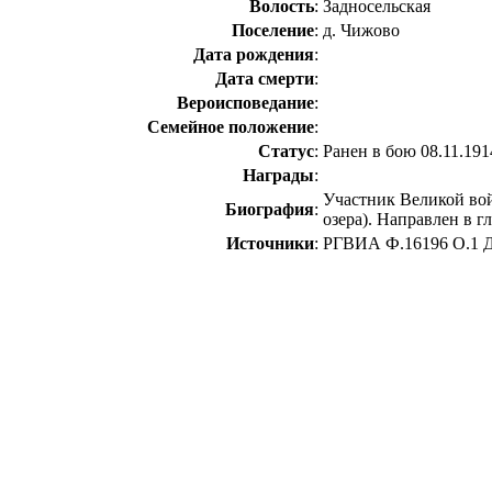
Волость
:
Задносельская
Поселение
:
д. Чижово
Дата рождения
:
Дата смерти
:
Вероисповедание
:
Семейное положение
:
Статус
:
Ранен в бою 08.11.191
Награды
:
Участник Великой вой
Биография
:
озера). Направлен в 
Источники
:
РГВИА Ф.16196 О.1 Д