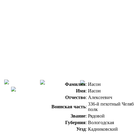
Фамилия
:
Иасон
Имя
:
Иасон
Отчество
:
Алексеевич
336-й пехотный Челя
Воинская часть
:
полк
Звание
:
Рядовой
Губерния
:
Вологодская
Уезд
:
Кадниковский