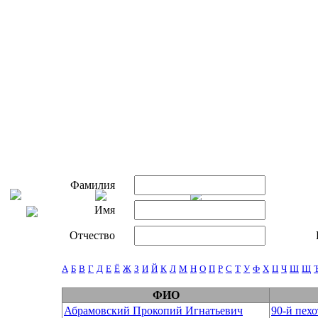
Фамилия
Имя
Отчество
А
Б
В
Г
Д
Е
Ё
Ж
З
И
Й
К
Л
М
Н
О
П
Р
С
Т
У
Ф
Х
Ц
Ч
Ш
Щ
ФИО
Абрамовский Прокопий Игнатьевич
90-й пех