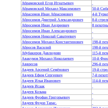
Абрамовский Егор Игнатьевич
Абрамовский Михаил Максимович
50-й Сиб
Абрасимов Иван Абрасимович
4-й Турк
Абросимов Дмитрий Александрович
8-й стре
Абросимов Иван Андреевич
8 пехотн
Абросимов Иван Александрович
Абросимов Николай Саватеевич
Абросимов Михаил Константинович
Абросов Василий
Абубакиров Давлидиян
115-й пе
Авакумов Михаил Николаевич
10-й Фин
Аввресов
296-й пе
Авдеев Арсений Семёнович
19-й стр
Авдеев Ефим Сергеевич
7-й пехо
Авдеев Илья Иванович
114-й пе
Авдеев Исаак
Авдеев Козьма
Авдеев Феофан Григорьевич
Авдеев Федор Тарас.