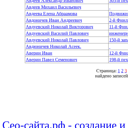
Авдеев Александр Иванович
303-й пе
Авдеев Михаил Васильевич
Авдеева Елена Абраамова
Подвижно
Авдоничев Иван Андреевич
2-й Финл
Авдуевский Николай Викторович
11-й Фин
Авдуевский Василий Павлович
инженерн
Авдуевский Николай Павлович
150-й за
Авдюничев Николай Асеек.
Аверин Иван
12-й Фин
Аверин Павел Семенович
Страница:
1
2
3
найдено записей
Сео-сайта.рф - создание и