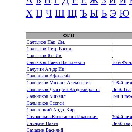
А
Б
В
Г
Д
Е
Ё
Ж
З
И
Й
Х
Ц
Ч
Ш
Щ
Ъ
Ы
Ь
Э
Ю
ФИО
Салтыков Пав. Дм.
Салтыков Петр Васил.
Салтыков Як. Ив.
Салтыков Павел Васильевич
16-й Фин
Салугин Ал-др Ив.
Сальников Афанасий
Сальников Михаил Алексеевич
Сальников Дмитрий Владимирович
Лейб-Гва
Сальников Михаил
Сальников Сергей
Сальницкий Андр. Кир.
Самаленков Константин Иванович
Самарин Павел
Лейб-гва
Самарин Василий