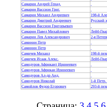
Самарин Андрей Генад.
Самарин Вассион Григ.
Самарин Михаил Андреевич
198-й Ал
Самарин Дмитрий Андреевич
Русский 
Самарин Вассион Григорьевич
Самарин Павел Михайлович
Лейб-Гва
Самарин Лев Александрович
2-я Пете
Саминин Петр
Саминин Петр
Самичев Михаил
Самичев Исаак Алекс.
Лейб-Гва
Самодуров Африкант Иринеевич
Самодуров Африкан Иринеевич
Самодуров Ал-др Анд.
Самодуров Николай
1-й Петр. 
Самойлов Федор Егорович
293-й пе
Страница:
3
4
5
6