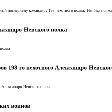
нный последнему командиру 198 пехотного полка. Им был полк
ександро-Невского полка
 полка
ов 198-го пехотного Александро-Невског
о Александро-Невского полка
ских воинов