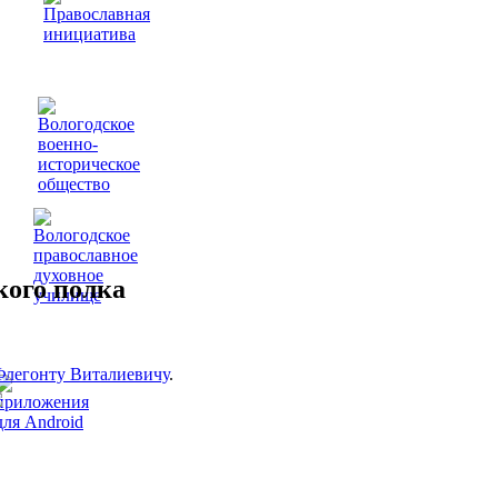
кого полка
Флегонту Виталиевичу
.