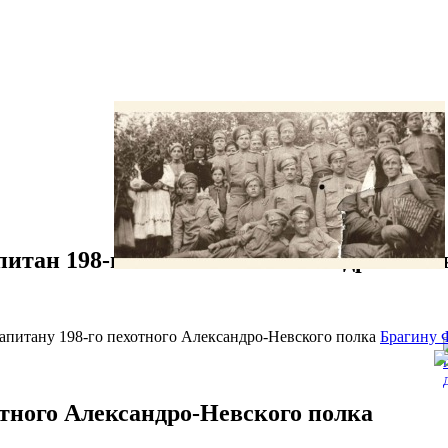
итан 198-го пехотного Александро-Невс
капитану 198-го пехотного Александро-Невского полка
Брагину 
тного Александро-Невского полка