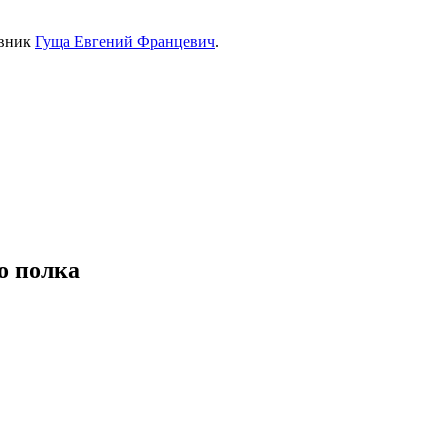
овник
Гуща Евгений Францевич
.
о полка