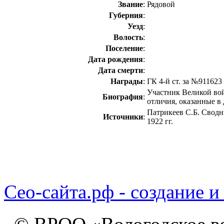
Звание
:
Рядовой
Губерния
:
Уезд
:
Волость
:
Поселение
:
Дата рождения
:
Дата смерти
:
Награды
:
ГК 4-й ст. за №911623
Участник Великой вой
Биография
:
отличия, оказанные в 
Патрикеев С.Б. Сводн
Источники
:
1922 гг.
Сео-сайта.рф - создание и