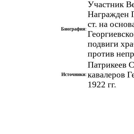
Участник Ве
Награжден Г
ст. на основ
Биография
:
Георгиевско
подвиги хра
против непри
Патрикеев С
кавалеров Г
Источники
:
1922 гг.