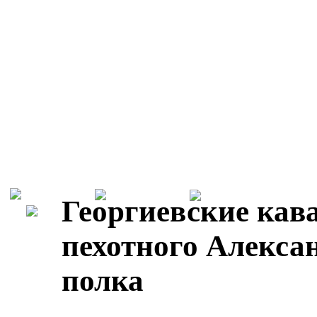
Георгиевские кав
пехотного Алекса
полка