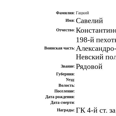
Фамилия
:
Гацкий
Савелий
Имя
:
Константин
Отчество
:
198-й пехо
Александро
Воинская часть
:
Невский по
Рядовой
Звание
:
Губерния
:
Уезд
:
Волость
:
Поселение
:
Дата рождения
:
Дата смерти
:
ГК 4-й ст. 
Награды
: