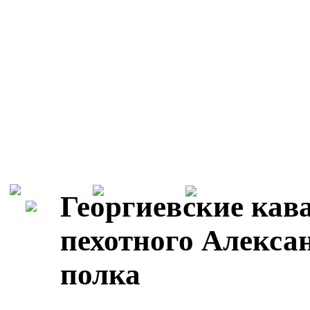
Георгиевские кав
пехотного Алекса
полка