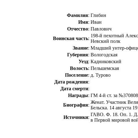
Фамилия
:
Глибин
Имя
:
Иван
Отчество
:
Павлович
198-й пехотный Алекс
Воинская часть
:
Невский полк
Звание
:
Младший унтер-офиц
Губерния
:
Вологодская
Уезд
:
Кадниковский
Волость
:
Пельшемская
Поселение
:
д. Турово
Дата рождения
:
Дата смерти
:
Награды
:
ГМ 4-й ст. за №370808
Женат. Участник Велик
Биография
:
Бельска. 14 августа 19
ГАВО. Ф. 18. Оп. 1. Д
Источники
:
в Первой мировой вой