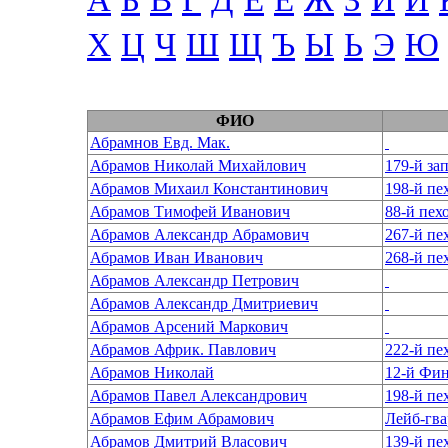
А
Б
В
Г
Д
Е
Ё
Ж
З
И
Й
Х
Ц
Ч
Ш
Щ
Ъ
Ы
Ь
Э
Ю
ФИО
Абрамнов Евд. Мак.
Абрамов Николай Михайлович
179-й за
Абрамов Михаил Константинович
Абрамов Тимофей Иванович
88-й пех
Абрамов Александр Абрамович
267-й п
Абрамов Иван Иванович
268-й п
Абрамов Александр Петрович
Абрамов Александр Дмитриевич
Абрамов Арсений Маркович
Абрамов Африк. Павлович
222-й пе
Абрамов Николай
12-й Фин
Абрамов Павел Александрович
Абрамов Ефим Абрамович
Лейб-гва
Абрамов Дмитрий Власович
139-й п