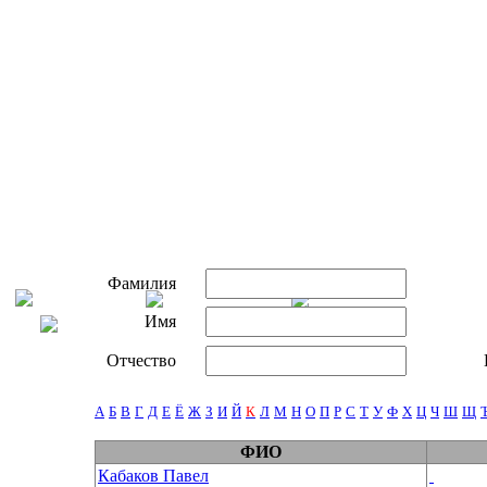
Фамилия
Имя
Отчество
А
Б
В
Г
Д
Е
Ё
Ж
З
И
Й
К
Л
М
Н
О
П
Р
С
Т
У
Ф
Х
Ц
Ч
Ш
Щ
ФИО
Кабаков Павел