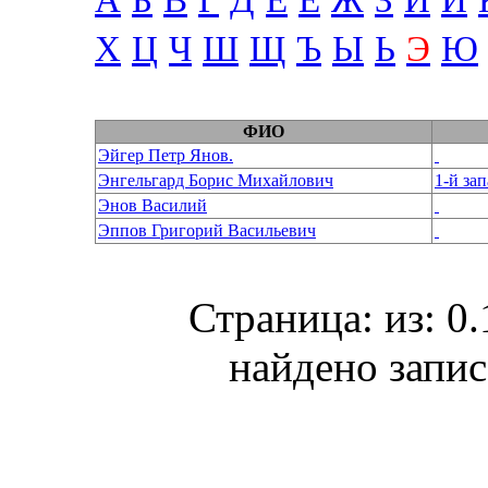
А
Б
В
Г
Д
Е
Ё
Ж
З
И
Й
Х
Ц
Ч
Ш
Щ
Ъ
Ы
Ь
Э
Ю
ФИО
Эйгер Петр Янов.
Энгельгард Борис Михайлович
1-й за
Энов Василий
Эппов Григорий Васильевич
Страница: из: 0
найдено запис