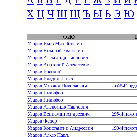
А
Б
В
Г
Д
Е
Ё
Ж
З
И
Й
Х
Ц
Ч
Ш
Щ
Ъ
Ы
Ь
Э
Ю
ФИО
Уваров Яков Михайлович
Уваров Николай Уварович
Уваров Александр Павлович
Уваров Анатолий Алексеевич
Уваров Василий
Уваров Владим. Никол.
Уваров Михаил Николаевич
Лейб-Гвард
Уваров Никифор
Уваров Никифор
Уваров Александр Павлович
Уваров Вениамин Андреевич
295-й пехо
Уваров Федор
Уваров Константин Андреевич
Уваров Ал-др Павл.